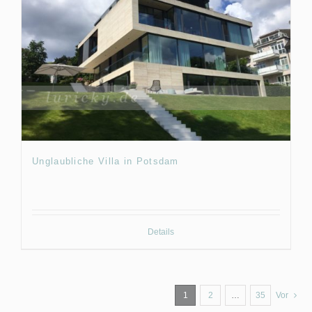
Unglaubliche Villa in Potsdam
Details
1
2
…
35
Vor