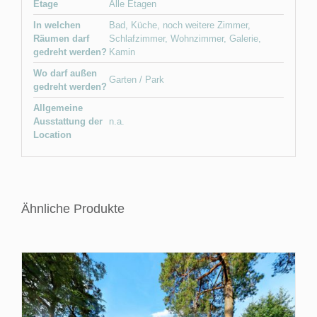
Etage
Alle Etagen
In welchen
Bad
,
Küche
,
noch weitere Zimmer
,
Räumen darf
Schlafzimmer
,
Wohnzimmer
,
Galerie
,
gedreht werden?
Kamin
Wo darf außen
Garten / Park
gedreht werden?
Allgemeine
Ausstattung der
n.a.
Location
Ähnliche Produkte