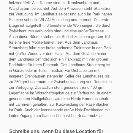
holzvertäfelt. Alle Räume sind mit Kronleuchtern und
Wandlüstern beleuchtet. Auf dem Anwesen steht Starkstrom
zur Verfügung. Im Landhaus selbst und auch im Park haben
Sie eine schnelle WLAN-Anbindung ans Internet. Die erste
Etage ist aufgeteilt in 3 leerstehende Wohnungen, die durch
Zwischentüren verbunden sind und eine große Terrasse.
Auch diese Räume stehen bei Bedarf zu einem großen Teil
für eine freie Möblierbarkeit leer. Aus dem Landhaus
Strausberg führt eine breite steinerne Freitreppe in den Park
mit großer Wiese vor dem Haus. Auf dem Gelände hinter
dem Landhaus befindet sich ein Parkplatz mit vier großen
Parkhäfen für Ihren Fuhrpark. Das Landhaus Strausberg ist
in Gänze oder in Teilen mietbar. Für Dreharbeiten mit
längeren Drehpausen stehen im Keller des Landhauses bis
zu 250 qm Lagerraum zur Zwischenlagerung von Requisiten
zur Verfügung. Zusätzlich steht gesondert rund 400 qm
Lagerfläche im Wirtschaftsgebäude zur Verfügung. In einem
gesonderten Stallgebäude wird eine Herde Kamerunschafe
mit Lämmern gehalten, zur Kurzweidung der Rasenflächen
im Park. Auch der leerstehende große Holz-Dachboden mit
Leiter-Zugang zum flachen Dach ist bei Bedarf nutzbar.
Schreibe uns, wenn Du diese Location für