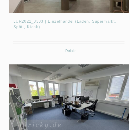
LUR2021_3333 | Einzelhandel (Laden, Supermarkt,
Späti, Kiosk)
Details