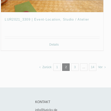
LUR2021_3309 | Event-Location, Studio / Atelier
Details
Zurück
1
2
3
…
14
Vor
KONTAKT
info@luricky.de