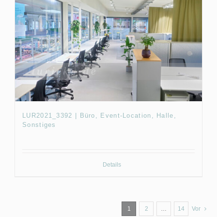
LUR2021_3392 | Büro, Event-Location, Halle,
Sonstiges
Details
1
2
…
14
Vor