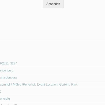
Absenden
R2021_3297
andenburg
uhardenberg
uernhof / Mühle /Reiterhof
,
Event-Location
,
Garten / Park
0
enerdig