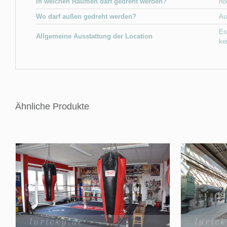
In welchen Räumen darf gedreht werden?
no
Wo darf außen gedreht werden?
Au
Es
Allgemeine Ausstattung der Location
ke
Ähnliche Produkte