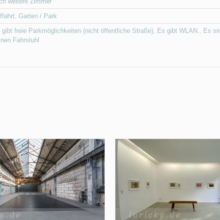
ch weitere Zimmer
ffahrt
,
Garten / Park
 gibt freie Parkmöglichkeiten (nicht öffentliche Straße)
,
Es gibt WLAN.
,
Es si
inen Fahrstuhl