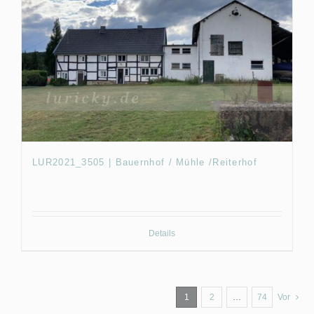
LUR2021_3505 | Bauernhof / Mühle /Reiterhof
Details
1
2
…
74
Vor