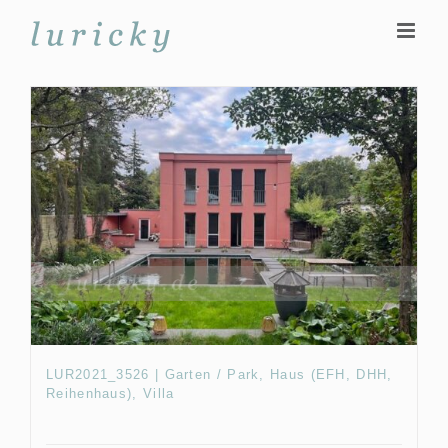
Zum
Inhalt
springen
LUR2021_3526 | Garten / Park, Haus (EFH, DHH,
Reihenhaus), Villa