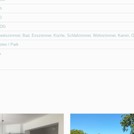
ft
0
 OG
beitszimmer
,
Bad
,
Esszimmer
,
Küche
,
Schlafzimmer
,
Wohnzimmer
,
Kamin
,
O
rten / Park
a.