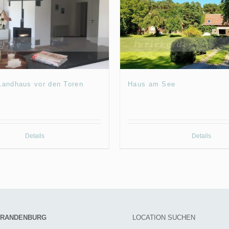
 Landhaus vor den Toren
Haus am See
Details
Details
 BRANDENBURG
LOCATION SUCHEN