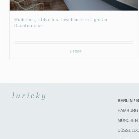
Modernes, stilvolles Townhouse mit großer
Dachterrasse
Details
BERLIN /
HAMBURG
MÜNCHEN
DÜSSELD