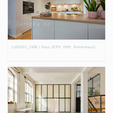
LUR2021_3496 | Haus (EFH, DHH, Reihenhaus)