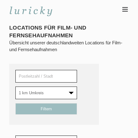
Zum
Inhalt
springen
LOCATIONS FÜR FILM- UND
FERNSEHAUFNAHMEN
Übersicht unserer deutschlandweiten Locations für Film-
und Fernsehaufnahmen
1 km Umkreis
Filtern