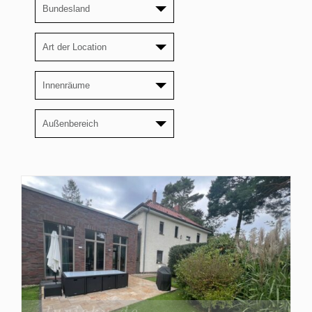
Bundesland
Art der Location
Innenräume
Außenbereich