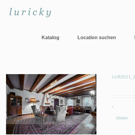
Zum
Inhalt
springen
Katalog
Location suchen
LUR2021_35
-
Details