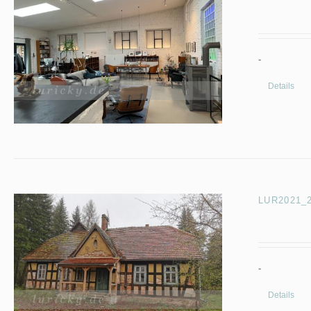
-
Details
LUR2021_29
-
Details