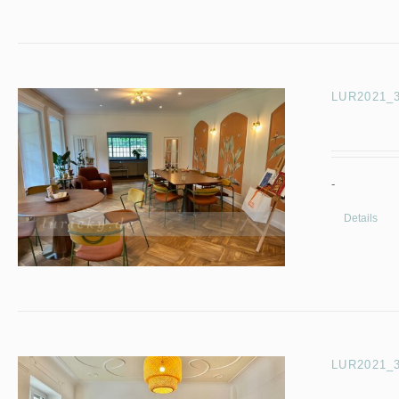
LUR2021_33
-
Details
LUR2021_33