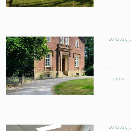
LUR2021_3
-
Details
LUR2021_31