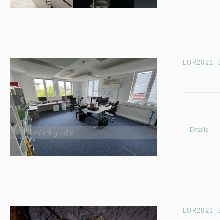
LUR2021_3
-
Details
LUR2021_33