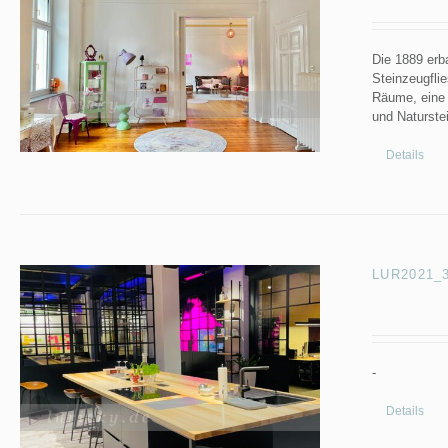
Die 1889 erb
Steinzeugflie
Räume, eine 
und Naturste
Details
LUR2021_33
-
Details