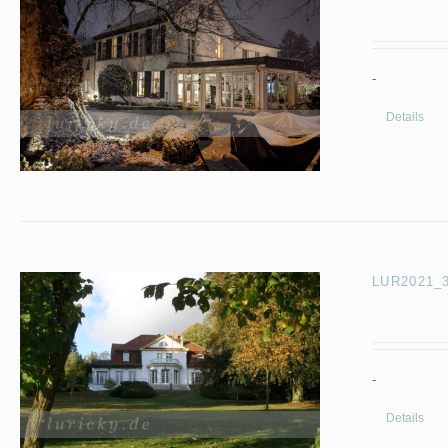
-
Details
LUR2021_32
-
Details