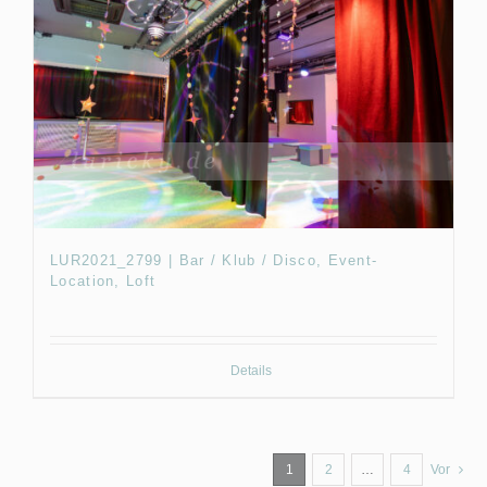
LUR2021_2799 | Bar / Klub / Disco, Event-
Location, Loft
Details
1
2
…
4
Vor