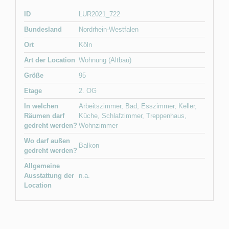
ID
LUR2021_722
Bundesland
Nordrhein-Westfalen
Ort
Köln
Art der Location
Wohnung (Altbau)
Größe
95
Etage
2. OG
In welchen
Arbeitszimmer
,
Bad
,
Esszimmer
,
Keller
,
Räumen darf
Küche
,
Schlafzimmer
,
Treppenhaus
,
gedreht werden?
Wohnzimmer
Wo darf außen
Balkon
gedreht werden?
Allgemeine
Ausstattung der
n.a.
Location