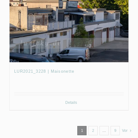
LUR2021_3228 | Maisonette
Details
1
2
…
9
Vor