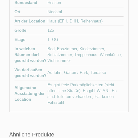
Bundesland
Hessen
Ort
Niddatal
Art der Location
Haus (EFH, DHH, Reihenhaus)
Größe
125
Etage
1. OG
In welchen
Bad
,
Esszimmer
,
Kinderzimmer
,
Räumen darf
Schlafzimmer
,
Treppenhaus
,
Wohnküche
,
gedreht werden?
Wohnzimmer
Wo darf außen
Auffahrt
,
Garten / Park
,
Terrasse
gedreht werden?
Es gibt freie Parkmöglichkeiten (nicht
Allgemeine
öffentliche Straße)
,
Es gibt WLAN.
,
Es
Ausstattung der
sind Toiletten vorhanden.
,
Hat keinen
Location
Fahrstuhl
Ähnliche Produkte