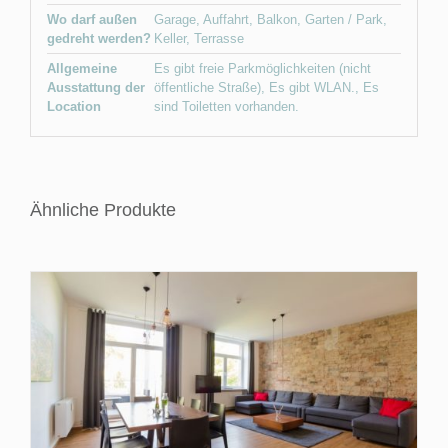
Wo darf außen
Garage
,
Auffahrt
,
Balkon
,
Garten / Park
,
gedreht werden?
Keller
,
Terrasse
Allgemeine
Es gibt freie Parkmöglichkeiten (nicht
Ausstattung der
öffentliche Straße)
,
Es gibt WLAN.
,
Es
Location
sind Toiletten vorhanden.
Ähnliche Produkte