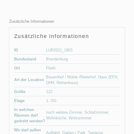
Zusätzliche Informationen
Zusätzliche Informationen
ID
LUR2021_1903
Bundesland
Brandenburg
Ort
Flieth
Bauernhof / Mühle /Reiterhof
,
Haus (EFH,
Art der Location
DHH, Reihenhaus)
Größe
122
Etage
1. OG
In welchen
noch weitere Zimmer
,
Schlafzimmer
,
Räumen darf
Wohnküche
,
Wohnzimmer
gedreht werden?
Wo darf außen
Auffahrt
,
Garten / Park
,
Terrasse