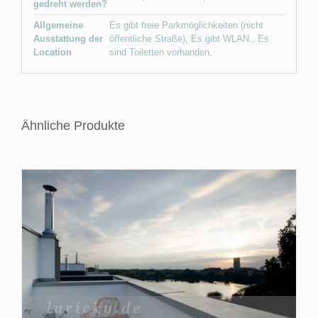
gedreht werden?
Allgemeine
Es gibt freie Parkmöglichkeiten (nicht
Ausstattung der
öffentliche Straße)
,
Es gibt WLAN.
,
Es
Location
sind Toiletten vorhanden.
Ähnliche Produkte