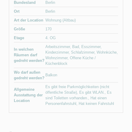
Bundesland
Berlin
Ort
Berlin
Art der Location
Wohnung (Altbau)
Größe
170
Etage
4. OG
Arbeitszimmer
,
Bad
,
Esszimmer
,
In welchen
Kinderzimmer
,
Schlafzimmer
,
Wohnküche
,
Räumen darf
Wohnzimmer
,
Offene Küche /
gedreht werden?
Küchenblock
Wo darf außen
Balkon
gedreht werden?
Es gibt freie Parkmöglichkeiten (nicht
Allgemeine
öffentliche Straße)
,
Es gibt WLAN.
,
Es
Ausstattung der
sind Toiletten vorhanden.
,
Hat einen
Location
Personenfahrstuhl
,
Hat keinen Fahrstuhl