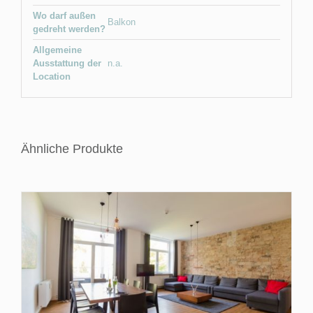
Wo darf außen
Balkon
gedreht werden?
Allgemeine
Ausstattung der
n.a.
Location
Ähnliche Produkte