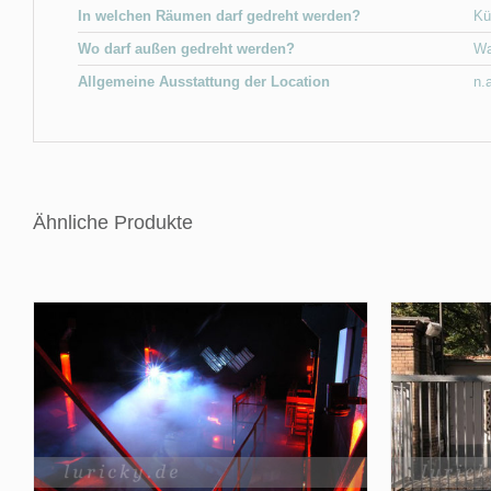
In welchen Räumen darf gedreht werden?
Kü
Wo darf außen gedreht werden?
Wa
Allgemeine Ausstattung der Location
n.
Ähnliche Produkte