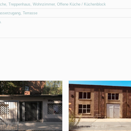
che
,
Treppenhaus
,
Wohnzimmer
,
Offene Küche / Küchenblock
sserzugang
,
Terrasse
a.