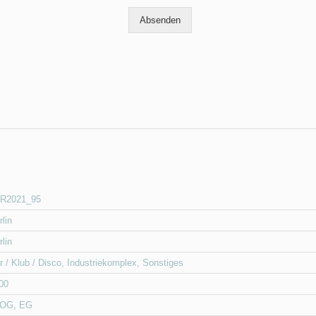
Absenden
R2021_95
rlin
rlin
r / Klub / Disco
,
Industriekomplex
,
Sonstiges
00
 OG
,
EG