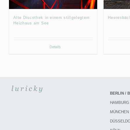
Alte Discothek in einem stillgelegtem
Heeresbäc
Heizhaus am See
Details
BERLIN /
HAMBURG
MÜNCHEN
DÜSSELD