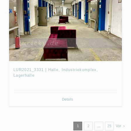
LUR2021_3331 | Halle, Industriekomplex,
Lagerhalle
Details
1
2
…
25
Vor