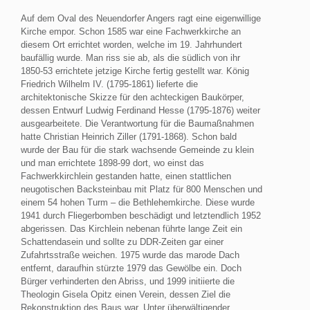
Auf dem Oval des Neuendorfer Angers ragt eine eigenwillige
Kirche empor. Schon 1585 war eine Fachwerkkirche an
diesem Ort errichtet worden, welche im 19. Jahrhundert
baufällig wurde. Man riss sie ab, als die südlich von ihr
1850-53 errichtete jetzige Kirche fertig gestellt war. König
Friedrich Wilhelm IV. (1795-1861) lieferte die
architektonische Skizze für den achteckigen Baukörper,
dessen Entwurf Ludwig Ferdinand Hesse (1795-1876) weiter
ausgearbeitete. Die Verantwortung für die Baumaßnahmen
hatte Christian Heinrich Ziller (1791-1868). Schon bald
wurde der Bau für die stark wachsende Gemeinde zu klein
und man errichtete 1898-99 dort, wo einst das
Fachwerkkirchlein gestanden hatte, einen stattlichen
neugotischen Backsteinbau mit Platz für 800 Menschen und
einem 54 hohen Turm – die Bethlehemkirche. Diese wurde
1941 durch Fliegerbomben beschädigt und letztendlich 1952
abgerissen. Das Kirchlein nebenan führte lange Zeit ein
Schattendasein und sollte zu DDR-Zeiten gar einer
Zufahrtsstraße weichen. 1975 wurde das marode Dach
entfernt, daraufhin stürzte 1979 das Gewölbe ein. Doch
Bürger verhinderten den Abriss, und 1999 initiierte die
Theologin Gisela Opitz einen Verein, dessen Ziel die
Rekonstruktion des Baus war. Unter überwältigender