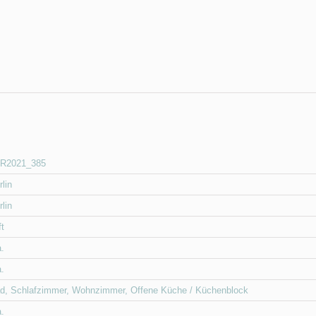
R2021_385
rlin
rlin
ft
a.
a.
d
,
Schlafzimmer
,
Wohnzimmer
,
Offene Küche / Küchenblock
a.