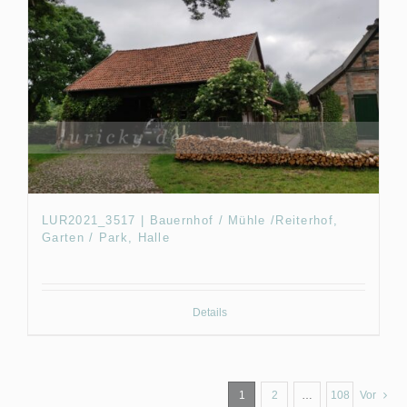
LUR2021_3517 | Bauernhof / Mühle /Reiterhof,
Garten / Park, Halle
Details
1
2
…
108
Vor