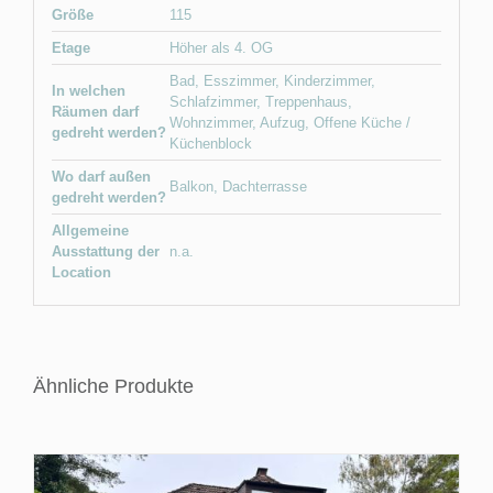
Größe
115
Etage
Höher als 4. OG
Bad
,
Esszimmer
,
Kinderzimmer
,
In welchen
Schlafzimmer
,
Treppenhaus
,
Räumen darf
Wohnzimmer
,
Aufzug
,
Offene Küche /
gedreht werden?
Küchenblock
Wo darf außen
Balkon
,
Dachterrasse
gedreht werden?
Allgemeine
Ausstattung der
n.a.
Location
Ähnliche Produkte