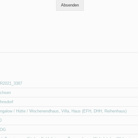
Absenden
R2021_3387
chsen
hnsdorf
ngalow / Hütte / Wochenendhaus
,
Villa
,
Haus (EFH, DHH, Reihenhaus)
0
 OG