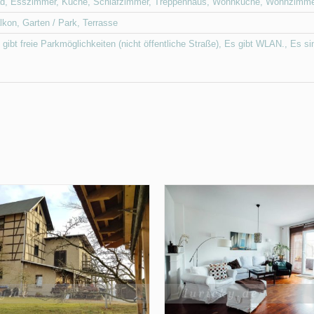
d
,
Esszimmer
,
Küche
,
Schlafzimmer
,
Treppenhaus
,
Wohnküche
,
Wohnzimme
lkon
,
Garten / Park
,
Terrasse
 gibt freie Parkmöglichkeiten (nicht öffentliche Straße)
,
Es gibt WLAN.
,
Es si