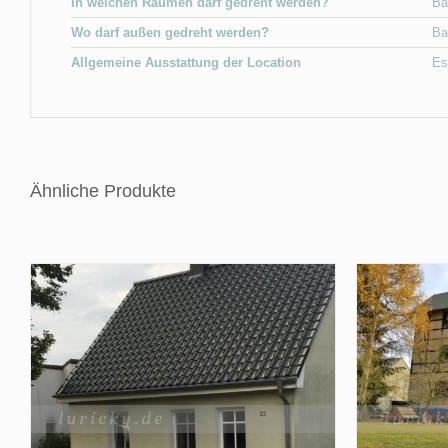
In welchen Räumen darf gedreht werden?
Ba
Wo darf außen gedreht werden?
Ba
Allgemeine Ausstattung der Location
Es
Ähnliche Produkte