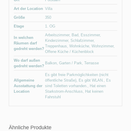
Art der Location
Villa
Größe
350
Etage
1. OG
Arbeitszimmer
,
Bad
,
Esszimmer
,
In welchen
Kinderzimmer
,
Schlafzimmer
,
Räumen darf
Treppenhaus
,
Wohnküche
,
Wohnzimmer
,
gedreht werden?
Offene Küche / Küchenblock
Wo darf außen
Balkon
,
Garten / Park
,
Terrasse
gedreht werden?
Es gibt freie Parkmöglichkeiten (nicht
Allgemeine
öffentliche Straße)
,
Es gibt WLAN.
,
Es
Ausstattung der
sind Toiletten vorhanden.
,
Hat einen
Location
Starkstrom-Anschluss
,
Hat keinen
Fahrstuhl
Ähnliche Produkte