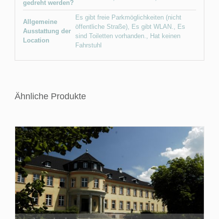
gedreht werden?
Es gibt freie Parkmöglichkeiten (nicht
Allgemeine
öffentliche Straße)
,
Es gibt WLAN.
,
Es
Ausstattung der
sind Toiletten vorhanden.
,
Hat keinen
Location
Fahrstuhl
Ähnliche Produkte