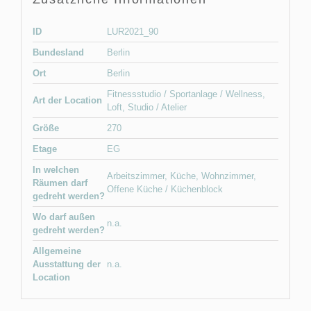
ID
LUR2021_90
Bundesland
Berlin
Ort
Berlin
Fitnessstudio / Sportanlage / Wellness
,
Art der Location
Loft
,
Studio / Atelier
Größe
270
Etage
EG
In welchen
Arbeitszimmer
,
Küche
,
Wohnzimmer
,
Räumen darf
Offene Küche / Küchenblock
gedreht werden?
Wo darf außen
n.a.
gedreht werden?
Allgemeine
Ausstattung der
n.a.
Location