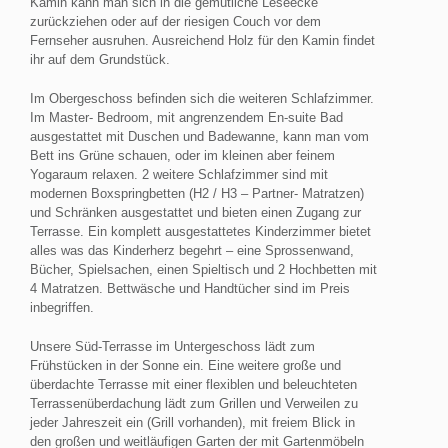
Kamin kann man sich in die gemütliche Leseecke
zurückziehen oder auf der riesigen Couch vor dem
Fernseher ausruhen. Ausreichend Holz für den Kamin findet
ihr auf dem Grundstück.
Im Obergeschoss befinden sich die weiteren Schlafzimmer.
Im Master- Bedroom, mit angrenzendem En-suite Bad
ausgestattet mit Duschen und Badewanne, kann man vom
Bett ins Grüne schauen, oder im kleinen aber feinem
Yogaraum relaxen. 2 weitere Schlafzimmer sind mit
modernen Boxspringbetten (H2 / H3 – Partner- Matratzen)
und Schränken ausgestattet und bieten einen Zugang zur
Terrasse. Ein komplett ausgestattetes Kinderzimmer bietet
alles was das Kinderherz begehrt – eine Sprossenwand,
Bücher, Spielsachen, einen Spieltisch und 2 Hochbetten mit
4 Matratzen. Bettwäsche und Handtücher sind im Preis
inbegriffen.
Unsere Süd-Terrasse im Untergeschoss lädt zum
Frühstücken in der Sonne ein. Eine weitere große und
überdachte Terrasse mit einer flexiblen und beleuchteten
Terrassenüberdachung lädt zum Grillen und Verweilen zu
jeder Jahreszeit ein (Grill vorhanden), mit freiem Blick in
den großen und weitläufigen Garten der mit Gartenmöbeln