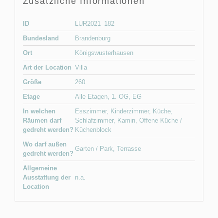
Zusätzliche Informationen
ID
LUR2021_182
Bundesland
Brandenburg
Ort
Königswusterhausen
Art der Location
Villa
Größe
260
Etage
Alle Etagen
,
1. OG
,
EG
In welchen
Esszimmer
,
Kinderzimmer
,
Küche
,
Räumen darf
Schlafzimmer
,
Kamin
,
Offene Küche /
gedreht werden?
Küchenblock
Wo darf außen
Garten / Park
,
Terrasse
gedreht werden?
Allgemeine
Ausstattung der
n.a.
Location