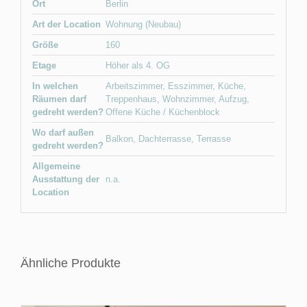
Ort
Berlin
Art der Location
Wohnung (Neubau)
Größe
160
Etage
Höher als 4. OG
In welchen
Arbeitszimmer
,
Esszimmer
,
Küche
,
Räumen darf
Treppenhaus
,
Wohnzimmer
,
Aufzug
,
gedreht werden?
Offene Küche / Küchenblock
Wo darf außen
Balkon
,
Dachterrasse
,
Terrasse
gedreht werden?
Allgemeine
Ausstattung der
n.a.
Location
Ähnliche Produkte